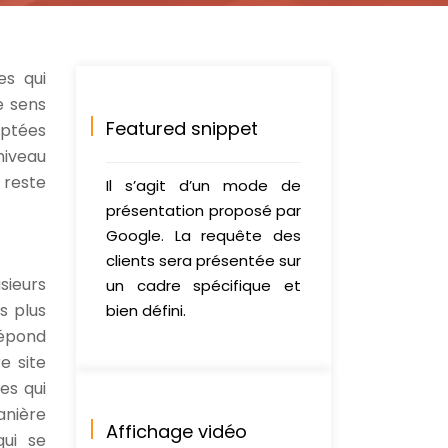
es qui
e sens
Featured snippet
optées
niveau
 reste
Il s’agit d’un mode de
présentation proposé par
Google. La requête des
clients sera présentée sur
sieurs
un cadre spécifique et
s plus
bien défini.
répond
e site
es qui
anière
Affichage vidéo
qui se