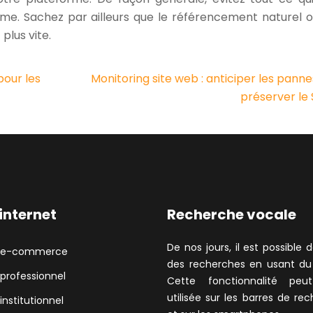
me. Sachez par ailleurs que le référencement naturel 
plus vite.
pour les
Monitoring site web : anticiper les panne
préserver le
 internet
Recherche vocale
De nos jours, il est possible d
e e-commerce
des recherches en usant du 
 professionnel
Cette fonctionnalité peu
utilisée sur les barres de re
 institutionnel