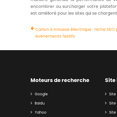
encombrer ou surcharger votre platefor
est amélioré pour les sites qui se chargent 
Canon à mousse électrique : niche SEO 
événements festifs
Moteurs de recherche
Site
Google
Sit
Baidu
Site
Yahoo
Site