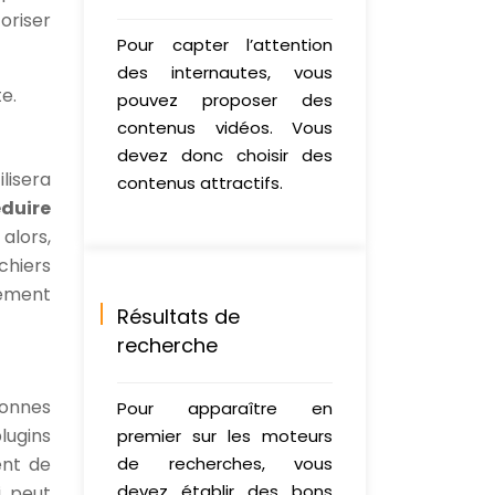
oriser
Pour capter l’attention
des internautes, vous
e.
pouvez proposer des
contenus vidéos. Vous
devez donc choisir des
lisera
contenus attractifs.
éduire
alors,
chiers
lement
Résultats de
recherche
bonnes
Pour apparaître en
lugins
premier sur les moteurs
ent de
de recherches, vous
devez établir des bons
i peut