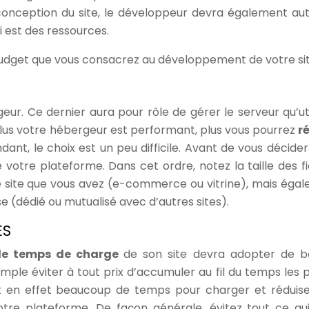
conception du site, le développeur devra également aut
ui est des ressources.
e budget que vous consacrez au développement de votre sit
eur. Ce dernier aura pour rôle de gérer le serveur qu’uti
lus votre hébergeur est performant, plus vous pourrez
r
dant, le choix est un peu difficile. Avant de vous décider 
votre plateforme. Dans cet ordre, notez la taille des fi
e site que vous avez (e-commerce ou vitrine), mais éga
e (dédié ou mutualisé avec d’autres sites).
ES
 le temps de charge
de son site devra adopter de 
mple éviter à tout prix d’accumuler au fil du temps les p
nt en effet beaucoup de temps pour charger et réduis
re plateforme. De façon générale, évitez tout ce qu